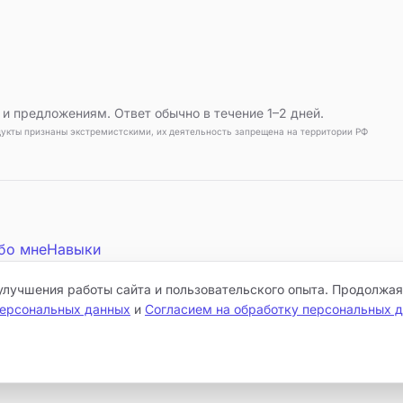
и предложениям. Ответ обычно в течение 1–2 дней.
дукты признаны экстремистскими, их деятельность запрещена на территории РФ
бо мне
Навыки
улучшения работы сайта и пользовательского опыта. Продолжая
персональных данных
и
Согласием на обработку персональных 
Услуги
Проекты
Блог
Контакты
За
©
2026
DevSeoPro
Политика персональных данных
Политика 