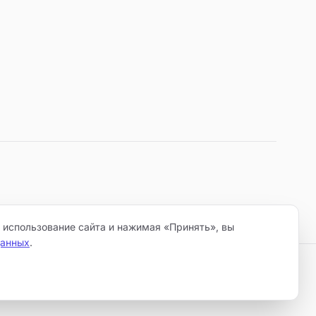
 использование сайта и нажимая «Принять», вы
данных
.
пись
cookie
Согласие на обработку ПДн