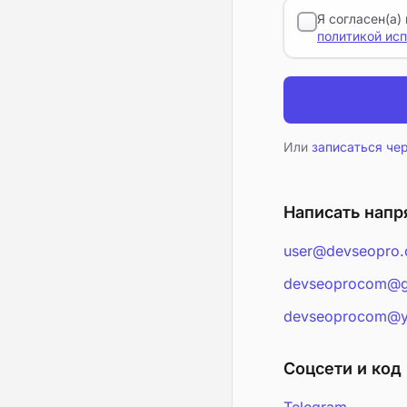
Я согласен(а) 
политикой исп
Или
записаться че
Написать нап
user@devseopro
devseoprocom@g
devseoprocom@y
Соцсети и код