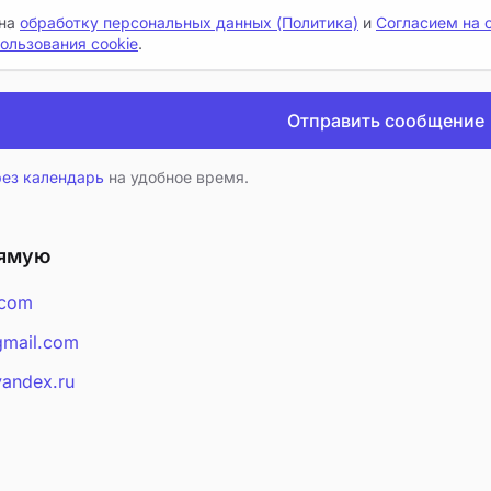
на
обработку персональных данных (Политика)
и
Согласием на 
ользования cookie
.
Отправить сообщение
рез календарь
на удобное время.
рямую
.com
mail.com
andex.ru