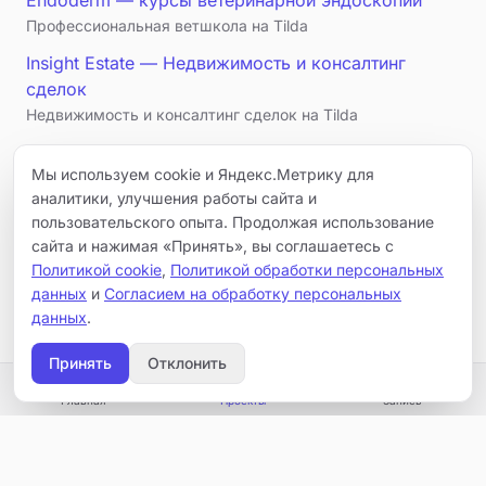
Endoderm — курсы ветеринарной эндоскопии
Профессиональная ветшкола на Tilda
Insight Estate — Недвижимость и консалтинг
сделок
Недвижимость и консалтинг сделок на Tilda
← Все проекты
Мы используем cookie и Яндекс.Метрику для
аналитики, улучшения работы сайта и
пользовательского опыта. Продолжая использование
сайта и нажимая «Принять», вы соглашаетесь с
Ещё:
Политикой cookie
,
Политикой обработки персональных
данных
и
Согласием на обработку персональных
Все проекты
Услуги
Связаться
данных
.
Принять
Отклонить
Главная
Проекты
Запись
Услуги
Проекты
Блог
Контакты
Запись
©
2026
DevSeoPro