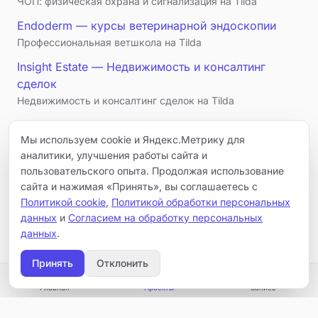
ЧОП: физическая охрана и сигнализация на Tilda
Endoderm — курсы ветеринарной эндоскопии
Профессиональная ветшкола на Tilda
Insight Estate — Недвижимость и консалтинг
сделок
Недвижимость и консалтинг сделок на Tilda
← Все проекты
Мы используем cookie и Яндекс.Метрику для
аналитики, улучшения работы сайта и
пользовательского опыта. Продолжая использование
сайта и нажимая «Принять», вы соглашаетесь с
Ещё:
Политикой cookie
,
Политикой обработки персональных
данных
и
Согласием на обработку персональных
Все проекты
Услуги
Связаться
данных
.
Принять
Отклонить
Главная
Проекты
Запись